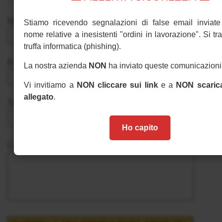
Nome (Obbligatorio)
Stiamo ricevendo segnalazioni di false email inviate
nome relative a inesistenti "ordini in lavorazione". Si tr
truffa informatica (phishing).
Email (Obbligatorio)
La nostra azienda
NON
ha inviato queste comunicazioni
Vi invitiamo a
NON cliccare sui link
e a
NON scaric
allegato
.
Telefono (Obbligatorio)
Ho capito
Consulenza gratuita